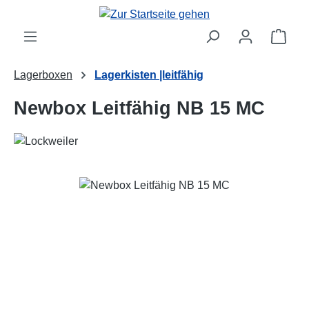
Zum Hauptinhalt springen
Ware
Lagerboxen
Lagerkisten |leitfähig
Newbox Leitfähig NB 15 MC
Bildergalerie überspringen