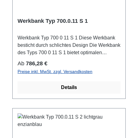
Werkbank Typ 700.0.11 S 1
Werkbank Typ 700 0 11 S 1 Diese Werkbank
besticht durch schlichtes Design Die Werkbank
des Typs 700 0 11 S 1 bietet optimalen
Stauraum für Ihre Geräte und erleichtert Ihre
Regulärer Preis:
Ab
786,28 €
Arbeit erheblich. Mit individuell gestaltbaren
Preise inkl. MwSt. zzgl. Versandkosten
Farbakzenten kann die Werkbank von Pador in
Ihrer Betriebseinrichtung zu einem optischen
Details
Highlight werden. Die stabile
Schweißkonstruktion besticht jedoch nicht nur
mit Ihrem Aussehen. Die Massiv-
Leimholzplatte, die bis zu 1000 Kg standhält
nimmt Ihnen im Arbeitsalltag die Last ab. In der
Schublade, aus verzinktem Qualitätsblech und
mit kugelgelagerter Rollenführung, verstauen