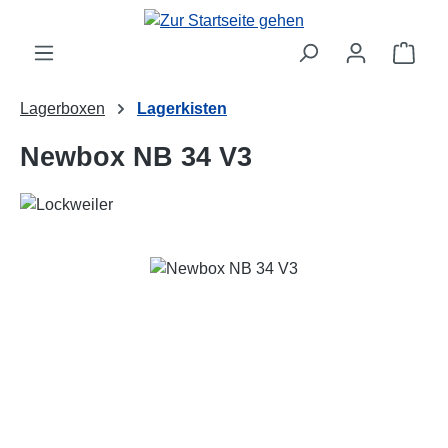
Zum Hauptinhalt springen
Ware
Lagerboxen
Lagerkisten
Newbox NB 34 V3
Bildergalerie überspringen