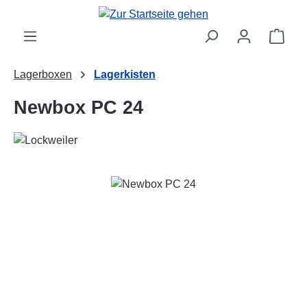
Zum Hauptinhalt springen
Ware
Lagerboxen
Lagerkisten
Newbox PC 24
Bildergalerie überspringen