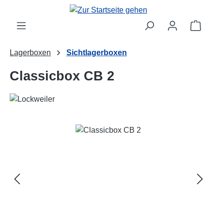
Zum Hauptinhalt springen
Ware
Lagerboxen
Sichtlagerboxen
Classicbox CB 2
Bildergalerie überspringen