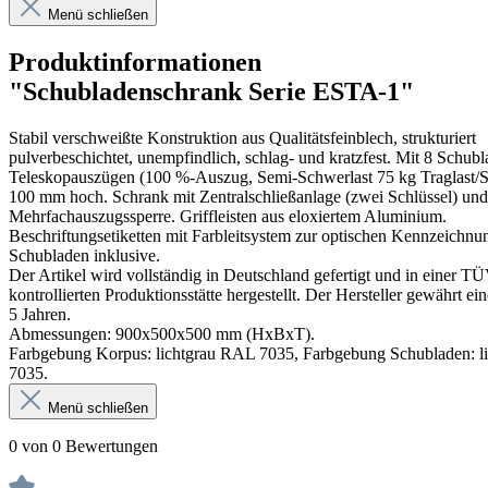
Menü schließen
Produktinformationen
"Schubladenschrank Serie ESTA-1"
Stabil verschweißte Konstruktion aus Qualitätsfeinblech, strukturiert
pulverbeschichtet, unempfindlich, schlag- und kratzfest. Mit 8 Schubl
Teleskopauszügen (100 %-Auszug, Semi-Schwerlast 75 kg Traglast/S
100 mm hoch. Schrank mit Zentralschließanlage (zwei Schlüssel) und
Mehrfachauszugssperre. Griffleisten aus eloxiertem Aluminium.
Beschriftungsetiketten mit Farbleitsystem zur optischen Kennzeichnu
Schubladen inklusive.
Der Artikel wird vollständig in Deutschland gefertigt und in einer T
kontrollierten Produktionsstätte hergestellt. Der Hersteller gewährt ei
5 Jahren.
Abmessungen: 900x500x500 mm (HxBxT).
Farbgebung Korpus: lichtgrau RAL 7035, Farbgebung Schubladen: l
7035.
Menü schließen
0 von 0 Bewertungen