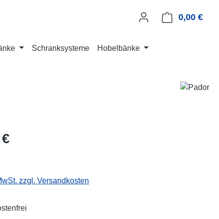
0,00 €
Ware
änke
Schranksysteme
Hobelbänke
eis:
 €
 MwSt. zzgl. Versandkosten
stenfrei