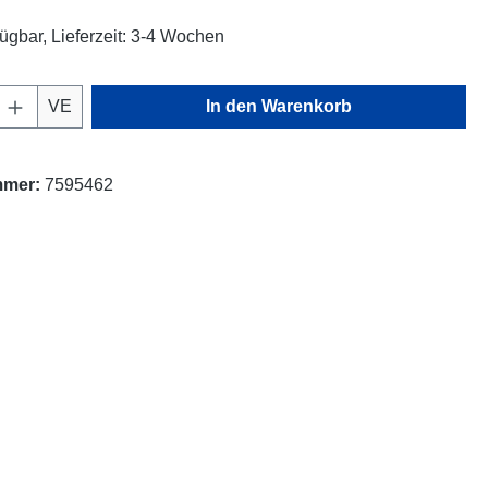
fügbar, Lieferzeit: 3-4 Wochen
Anzahl: Gib den gewünschten Wert ein oder
VE
In den Warenkorb
mmer:
7595462