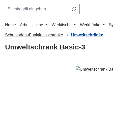
m Hauptinhalt springen
Zur Suche springen
Zur Hauptnavigation springen
Home
Arbeitstische
Werktische
Werkbänke
S
Schubladen-/Funktionsschränke
Umweltschränke
Umweltschrank Basic-3
Bildergalerie überspringen