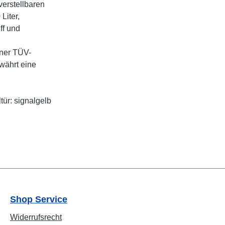
verstellbaren
Liter,
ff und
iner TÜV-
ewährt eine
ür: signalgelb
Shop Service
Widerrufsrecht