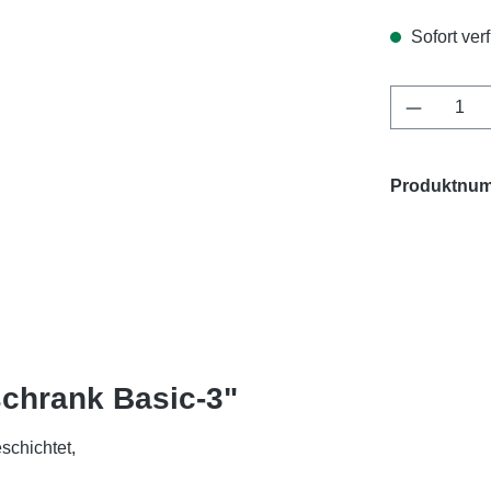
Sofort ver
Produkt 
Produktnu
chrank Basic-3"
eschichtet,