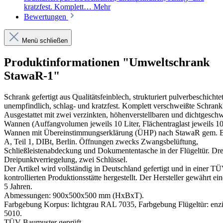
kratzfest. Komplett…
Mehr
Bewertungen
Menü schließen
Produktinformationen "Umweltschrank
StawaR-1"
Schrank gefertigt aus Qualitätsfeinblech, strukturiert pulverbeschichtet
unempfindlich, schlag- und kratzfest. Komplett verschweißte Schrank
Ausgestattet mit zwei verzinkten, höhenverstellbaren und dichtgesch
Wannen (Auffangvolumen jeweils 10 Liter, Flächentraglast jeweils 10
Wannen mit Übereinstimmungserklärung (ÜHP) nach StawaR gem. Ba
A, Teil 1, DIBt, Berlin. Öffnungen zwecks Zwangsbelüftung,
Schließleistenabdeckung und Dokumententasche in der Flügeltür. Dre
Dreipunktverriegelung, zwei Schlüssel.
Der Artikel wird vollständig in Deutschland gefertigt und in einer T
kontrollierten Produktionsstätte hergestellt. Der Hersteller gewährt ei
5 Jahren.
Abmessungen: 900x500x500 mm (HxBxT).
Farbgebung Korpus: lichtgrau RAL 7035, Farbgebung Flügeltür: en
5010.
TÜV-Baumuster geprüft.