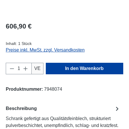
Regulärer Preis:
606,90 €
Inhalt:
1 Stück
Preise inkl. MwSt. zzgl. Versandkosten
Produkt Anzahl: Gib den gewünschten Wert e
VE
In den Warenkorb
Produktnummer:
7948074
Beschreibung
Schrank gefertigt aus Qualitätsfeinblech, strukturiert
pulverbeschichtet, unempfindlich, schlag- und kratzfest.