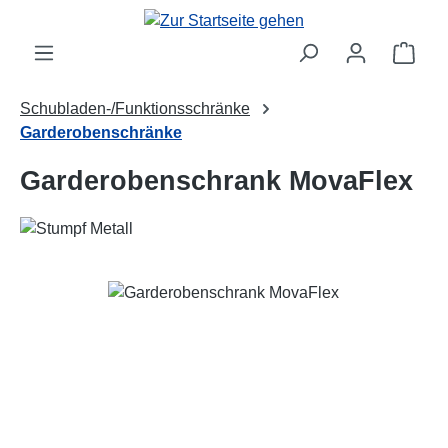
Zum Hauptinhalt springen
Ware
Schubladen-/Funktionsschränke
Garderobenschränke
Garderobenschrank MovaFlex
Bildergalerie überspringen